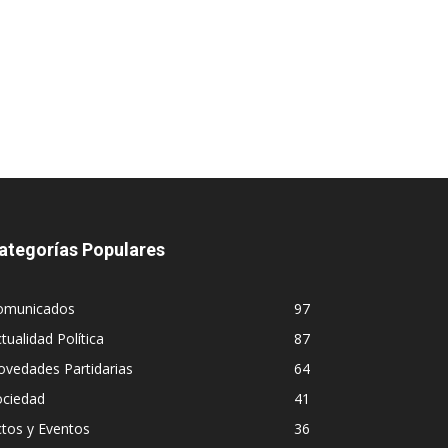
ategorías Populares
omunicados
97
tualidad Política
87
vedades Partidarias
64
ociedad
41
tos y Eventos
36