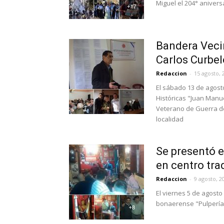
Miguel el 204° aniversa
Bandera Veci
Carlos Curbel
Redaccion
-
15 agosto, 
El sábado 13 de agosto
Históricas "Juan Manu
Veterano de Guerra de
localidad
Se presentó e
en centro trad
Redaccion
-
9 agosto, 2
El viernes 5 de agosto
bonaerense "Pulpería L