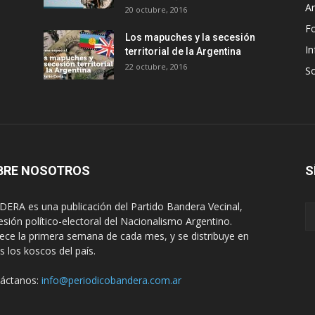
An
20 octubre, 2016
F
Los mapuches y la secesión
In
territorial de la Argentina
22 octubre, 2016
S
BRE NOSOTROS
S
ERA es una publicación del Partido Bandera Vecinal,
esión político-electoral del Nacionalismo Argentino.
ece la primera semana de cada mes, y se distribuye en
s los koscos del país.
áctanos:
info@periodicobandera.com.ar