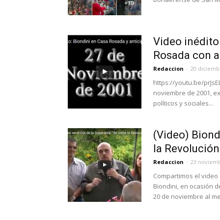
Video inédito
Rosada con a
Redaccion
-
20 diciemb
https://youtu.be/prJsE
noviembre de 2001, ex
políticos y sociales...
(Video) Biondi
la Revolución 
Redaccion
-
23 noviemb
Compartimos el video 
Biondini, en ocasión d
20 de noviembre al me