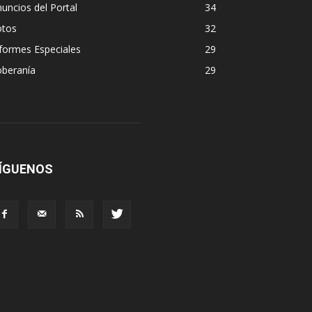
uncios del Portal
34
otos
32
formes Especiales
29
oberanía
29
ÍGUENOS