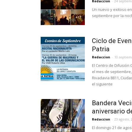
Redaccion
-
24 septiem
Un nuevo y exitoso enc
septiembre por la noch
Ciclo de Eve
Patria
Redaccion
-
10 septiem
El Centro de Difusión 
el mes de septiembre,
Rivadavia 8811, Ciuda
el siguiente
Bandera Vecin
aniversario d
Redaccion
-
23 agosto, 
El domingo 21 de agos