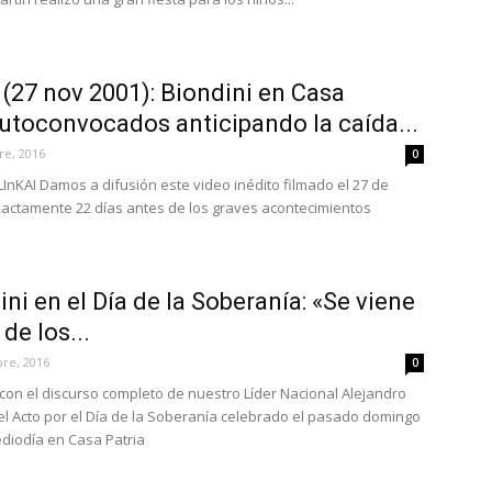
 (27 nov 2001): Biondini en Casa
utoconvocados anticipando la caída...
re, 2016
0
LInKAI Damos a difusión este video inédito filmado el 27 de
actamente 22 días antes de los graves acontecimientos
ni en el Día de la Soberanía: «Se viene
de los...
re, 2016
0
con el discurso completo de nuestro Líder Nacional Alejandro
el Acto por el Día de la Soberanía celebrado el pasado domingo
diodía en Casa Patria