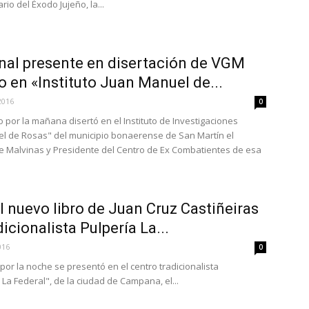
rio del Éxodo Jujeño, la...
nal presente en disertación de VGM
o en «Instituto Juan Manuel de...
2016
0
 por la mañana disertó en el Instituto de Investigaciones
el de Rosas" del municipio bonaerense de San Martín el
 Malvinas y Presidente del Centro de Ex Combatientes de esa
l nuevo libro de Juan Cruz Castiñeiras
icionalista Pulpería La...
016
0
 por la noche se presentó en el centro tradicionalista
a Federal", de la ciudad de Campana, el...