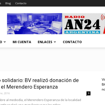
s
Blog
Contacto
CO
MI CUENTA
ENLACES
CONTACTO
solidario: BV realizó donación de
Vi
BA
a el Merendero Esperanza
n
re, 2016
0
mbre al mediodía, el Merendero Esperanza de la localidad
ín realizó una gran fiesta para los niños...