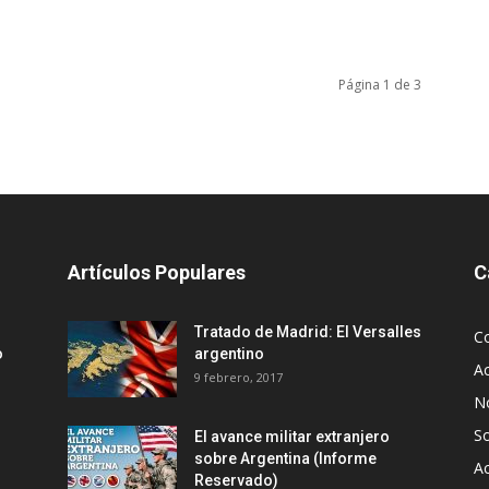
Página 1 de 3
Artículos Populares
C
Tratado de Madrid: El Versalles
C
o
argentino
Ac
9 febrero, 2017
No
S
El avance militar extranjero
sobre Argentina (Informe
Ac
Reservado)