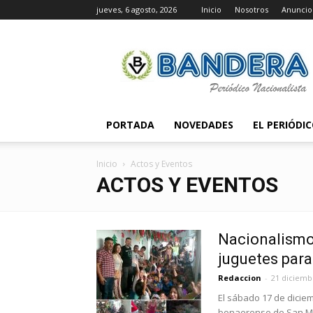
jueves, 6 agosto, 2026
Inicio
Nosotros
Anuncio
Periódico
Bandera
PORTADA
NOVEDADES
EL PERIÓDI
Inicio
Actos y Eventos
ACTOS Y EVENTOS
Nacionalismo 
juguetes par
Redaccion
-
21 diciemb
El sábado 17 de dicie
bonaerense de San Mart