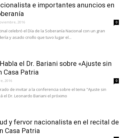
cionalista e importantes anuncios en
Soberanía
oviembre, 2016
0
inal celebró el Día de la Soberanía Nacional con un gran
ía y asado criollo que tuvo lugar el...
Habla el Dr. Bariani sobre «Ajuste sin
n Casa Patria
e, 2016
0
grado de invitar a la conferencia sobre el tema "Ajuste sin
rá el Dr. Leonardo Bariani el próximo
d y fervor nacionalista en el recital de
n Casa Patria