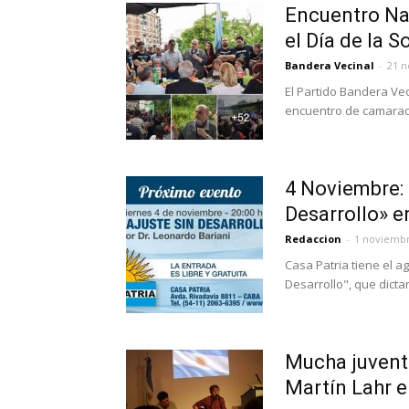
Encuentro Na
el Día de la 
Bandera Vecinal
-
21 n
El Partido Bandera Vec
encuentro de camarader
4 Noviembre: 
Desarrollo» e
Redaccion
-
1 noviembr
Casa Patria tiene el a
Desarrollo", que dicta
Mucha juventu
Martín Lahr e