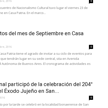
bre, 2016
0
uentro de Nacionalismo Cultural tuvo lugar el viernes 23 de
e en Casa Patria. En el marco...
ntos del mes de Septiembre en Casa
bre, 2016
0
Casa Patria tiene el agrado de invitar a su ciclo de eventos para
 que tendrán lugar en su sede central, sita en Avenida
d Autónoma de Buenos Aires. El cronograma de actividades es
al participó de la celebración del 204°
el Éxodo Jujeño en San...
2016
0
to por la tarde se celebró en la localidad bonaerense de San