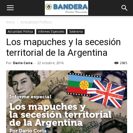
Inicio
Actualidad Política
Actualidad Política
Informes Especiales
Soberanía
Los mapuches y la secesión
territorial de la Argentina
Por
Darío Coria
-
22 octubre, 2016
2685