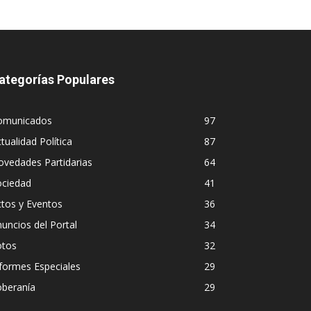
ategorías Populares
omunicados
97
tualidad Política
87
vedades Partidarias
64
ociedad
41
tos y Eventos
36
uncios del Portal
34
otos
32
formes Especiales
29
oberanía
29