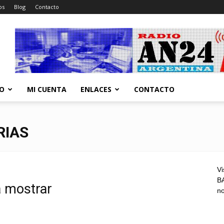
os
Blog
Contacto
CO
MI CUENTA
ENLACES
CONTACTO
RIAS
Vi
BA
a mostrar
n