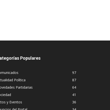
ategorías Populares
omunicados
97
tualidad Política
87
vedades Partidarias
64
ociedad
41
tos y Eventos
36
uncios del Portal
34