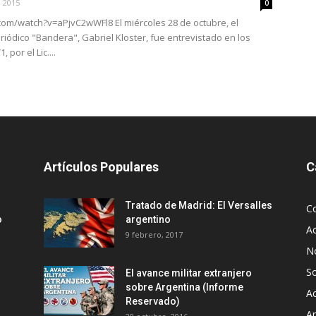
, 2015
0
om/watch?v=aPjvC2wWFl8 El miércoles 28 de octubre, el
riódico "Bandera", Gabriel Kloster, fue entrevistado en los
 por el Lic....
Artículos Populares
C
Tratado de Madrid: El Versalles
C
o
argentino
Ac
9 febrero, 2017
No
S
El avance militar extranjero
sobre Argentina (Informe
Ac
Reservado)
An