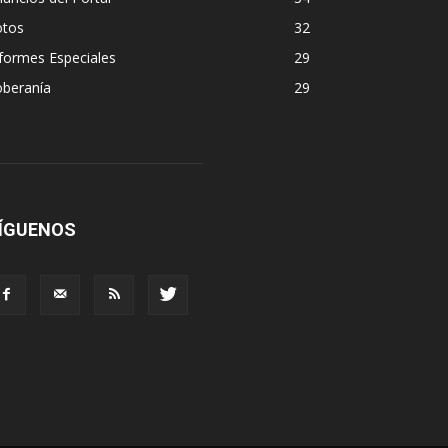
otos
32
formes Especiales
29
oberanía
29
ÍGUENOS