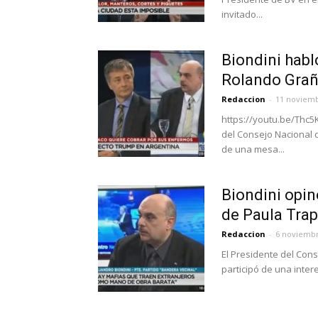
invitado...
Biondini habló
Rolando Graña
Redaccion
-
11 noviemb
https://youtu.be/Thc5
del Consejo Nacional d
de una mesa...
Biondini opi
de Paula Trap
Redaccion
-
6 noviembr
El Presidente del Conse
participó de una inte