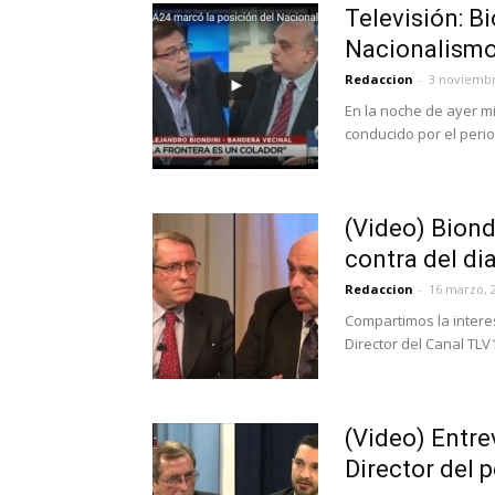
Televisión: B
Nacionalismo
Redaccion
-
3 noviembr
En la noche de ayer mi
conducido por el peri
(Video) Biond
contra del dia
Redaccion
-
16 marzo, 
Compartimos la interes
Director del Canal TLV1
(Video) Entre
Director del 