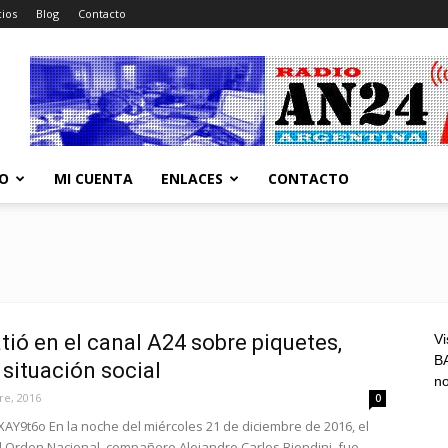
ios
Blog
Contacto
CO
MI CUENTA
ENLACES
CONTACTO
tió en el canal A24 sobre piquetes,
Vi
BA
 situación social
n
re, 2016
0
AY9t6o En la noche del miércoles 21 de diciembre de 2016, el
l Orden Nacional, compañero Alejandro Carlos Biondini, fue