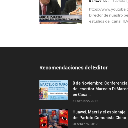
Redaccion
-
31 octubre
https://www.youtube.c
Director de nuestro pe
estudios del Canal TLV1,
Recomendaciones del Editor
8 de Noviembre: Conferencia
del escritor Marcelo Di Marc
en Casa...
31 octubre, 2019
Huawei, Macri y el espionaje
del Partido Comunista Chino
20 febrero, 2017