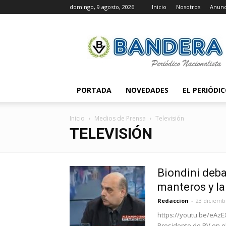
domingo, 9 agosto, 2026
Inicio
Nosotros
Anunc
Periódico
Bandera
PORTADA
NOVEDADES
EL PERIÓDI
Inicio
Medios de Prensa
Televisión
TELEVISIÓN
Biondini deba
manteros y la
Redaccion
-
23 diciemb
https://youtu.be/eAzEX
Presidente de BV en e