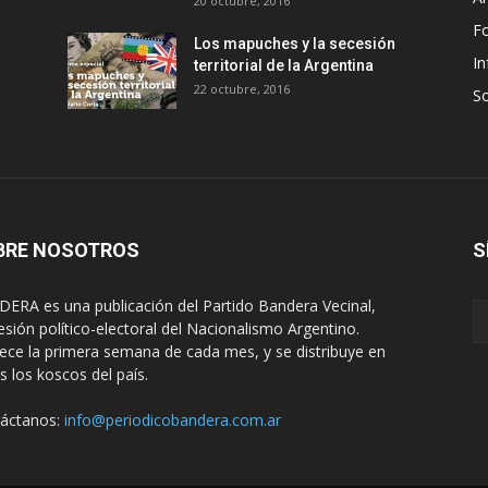
20 octubre, 2016
F
Los mapuches y la secesión
In
territorial de la Argentina
22 octubre, 2016
S
BRE NOSOTROS
S
ERA es una publicación del Partido Bandera Vecinal,
esión político-electoral del Nacionalismo Argentino.
ece la primera semana de cada mes, y se distribuye en
s los koscos del país.
áctanos:
info@periodicobandera.com.ar