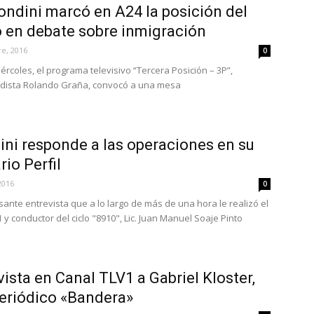
iondini marcó en A24 la posición del
 en debate sobre inmigración
e, 2016
0
ércoles, el programa televisivo “Tercera Posición – 3P”,
odista Rolando Graña, convocó a una mesa
ini responde a las operaciones en su
rio Perfil
2016
0
ante entrevista que a lo largo de más de una hora le realizó el
 y conductor del ciclo "8910", Lic. Juan Manuel Soaje Pinto
vista en Canal TLV1 a Gabriel Kloster,
periódico «Bandera»