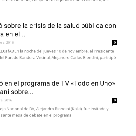
 sobre la crisis de la salud pública con
 en el...
re, 2016
0
KE0afA8 En la noche del jueves 10 de noviembre, el Presidente
el Partido Bandera Vecinal, Alejandro Carlos Biondini, participó
nó en el programa de TV «Todo en Uno»
ani sobre...
e, 2016
0
jo Nacional de BV, Alejandro Biondini (Kalki), fue invitado y
resante mesa de debate en el programa