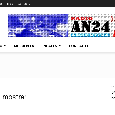
os
Blog
Contacto
CO
MI CUENTA
ENLACES
CONTACTO
Vi
BA
a mostrar
n