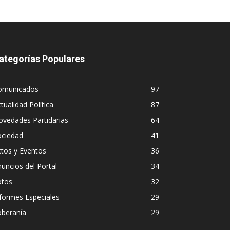
ategorías Populares
omunicados
97
tualidad Política
87
vedades Partidarias
64
ociedad
41
tos y Eventos
36
uncios del Portal
34
otos
32
formes Especiales
29
oberanía
29