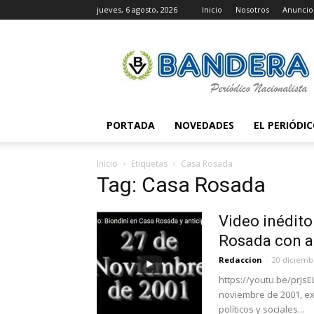
jueves, 6 agosto, 2026
Inicio
Nosotros
Anuncio
Periódico
Bandera
PORTADA
NOVEDADES
EL PERIÓDI
Inicio
Etiquetas
Casa Rosada
Tag: Casa Rosada
Video inédito
Rosada con a
Redaccion
-
20 diciemb
https://youtu.be/prJsE
noviembre de 2001, ex
políticos y sociales...