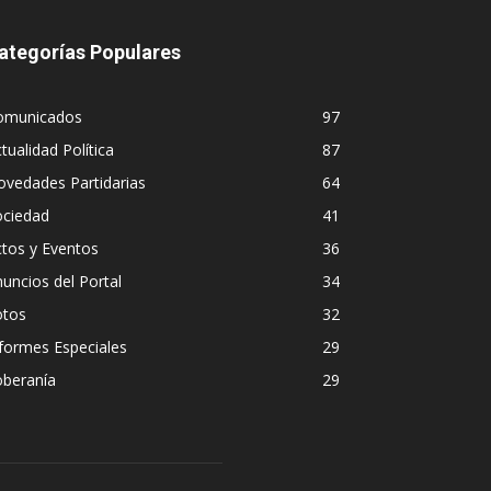
ategorías Populares
omunicados
97
tualidad Política
87
vedades Partidarias
64
ociedad
41
tos y Eventos
36
uncios del Portal
34
otos
32
formes Especiales
29
oberanía
29