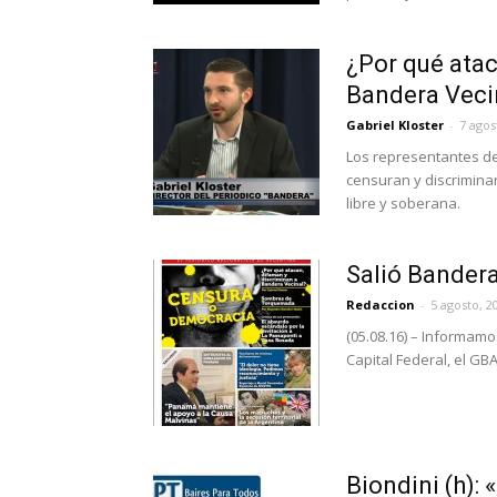
¿Por qué atac
Bandera Veci
Gabriel Kloster
-
7 agos
Los representantes de
censuran y discrimina
libre y soberana.
Salió Bandera
Redaccion
-
5 agosto, 2
(05.08.16) – Informamo
Capital Federal, el GBA y
Biondini (h):