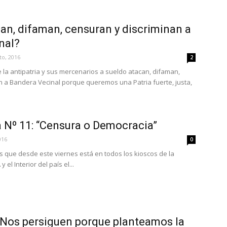
an, difaman, censuran y discriminan a
nal?
to, 2016
2
 la antipatria y sus mercenarios a sueldo atacan, difaman,
n a Bandera Vecinal porque queremos una Patria fuerte, justa,
 Nº 11: “Censura o Democracia”
016
0
s que desde este viernes está en todos los kioscos de la
 el Interior del país el...
 «Nos persiguen porque planteamos la