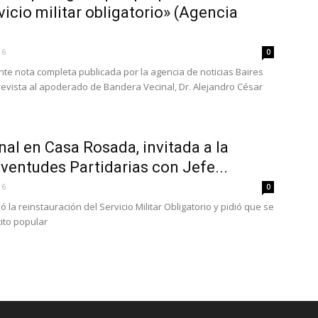
vicio militar obligatorio» (Agencia
16
0
nte nota completa publicada por la agencia de noticias Baires
revista al apoderado de Bandera Vecinal, Dr. Alejandro César
al en Casa Rosada, invitada a la
ventudes Partidarias con Jefe...
16
0
 la reinstauración del Servicio Militar Obligatorio y pidió que se
ito popular