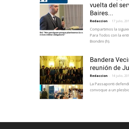
vuelta del ser
Baires...
Redaccion
-
17 julio, 20
Compartimos la siguie
Para Todos con la ent
Biondini (h).
Bandera Vecin
reunión de Ju
Redaccion
-
14 julio, 20
La Passaponti defendió
convoque a un plesbic