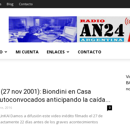
s
Blog
Contacto
CO
MI CUENTA
ENLACES
CONTACTO
Vi
BA
n
 (27 nov 2001): Biondini en Casa
utoconvocados anticipando la caída...
re, 2016
0
LInKAI Damos a difusión este video inédito filmado el 27 de
actamente 22 días antes de los graves acontecimientos