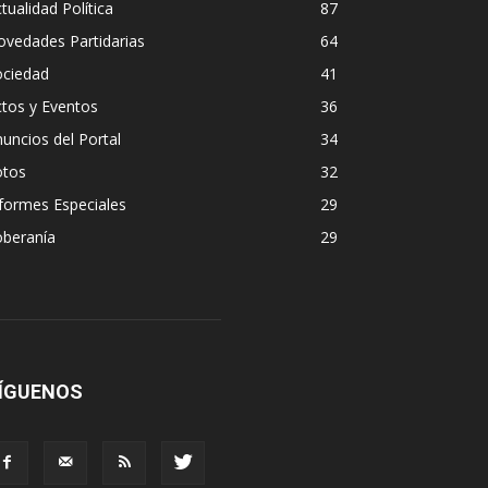
tualidad Política
87
vedades Partidarias
64
ociedad
41
tos y Eventos
36
uncios del Portal
34
otos
32
formes Especiales
29
oberanía
29
ÍGUENOS