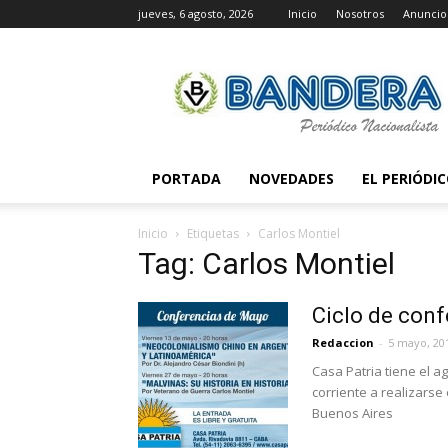
jueves, 6 agosto, 2026
Inicio
Nosotros
Anuncio
Periódico
Bandera
PORTADA
NOVEDADES
EL PERIÓDI
Inicio
Etiquetas
Carlos Montiel
Tag: Carlos Montiel
Ciclo de conf
Redaccion
-
5 mayo, 20
Casa Patria tiene el a
corriente a realizarse
Buenos Aires