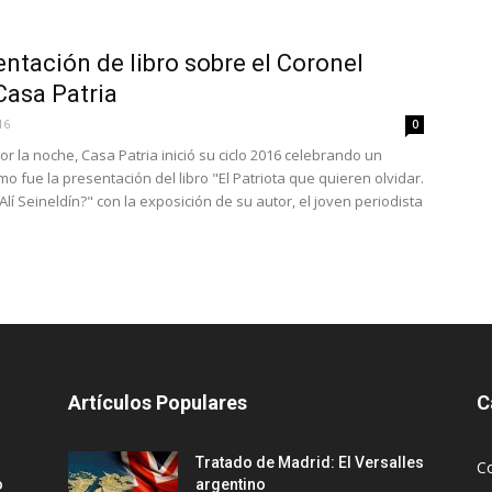
ntación de libro sobre el Coronel
Casa Patria
16
0
por la noche, Casa Patria inició su ciclo 2016 celebrando un
o fue la presentación del libro "El Patriota que quieren olvidar.
 Seineldín?" con la exposición de su autor, el joven periodista
Artículos Populares
C
Tratado de Madrid: El Versalles
C
o
argentino