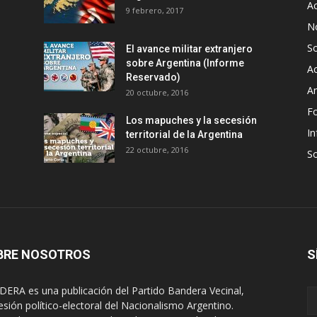
Ac
9 febrero, 2017
No
S
El avance militar extranjero
sobre Argentina (Informe
Ac
Reservado)
An
20 octubre, 2016
F
Los mapuches y la secesión
In
territorial de la Argentina
22 octubre, 2016
S
BRE NOSOTROS
S
ERA es una publicación del Partido Bandera Vecinal,
esión político-electoral del Nacionalismo Argentino.