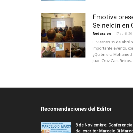
Emotiva prese
Seineldín en 
Redaccion
-
17 abril, 20
El viernes 15 de abril 
importante evento, com
¿Quién era Mohamed Alí
Juan Cruz Castiñeiras.
Recomendaciones del Editor
8 de Noviembre: Conferencia
del escritor Marcelo Di Marc