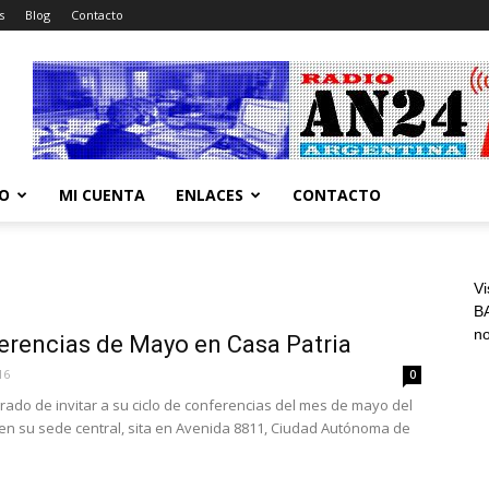
s
Blog
Contacto
CO
MI CUENTA
ENLACES
CONTACTO
Vi
BA
n
erencias de Mayo en Casa Patria
16
0
grado de invitar a su ciclo de conferencias del mes de mayo del
 en su sede central, sita en Avenida 8811, Ciudad Autónoma de