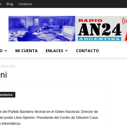
s
Blog
Contacto
CO
MI CUENTA
ENLACES
CONTACTO
s Biondini
ni
entarios
e del Partido Bandera Vecinal en el Orden Nacional. Director de
 portal Libre Opinión. Presidente del Centro de Difusión Casa
s Informáticos.