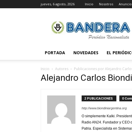
jueves, 6 agosto, 2026
Inicio
Nosotros
Anuncio
Periódico
Bandera
PORTADA
NOVEDADES
EL PERIÓDI
Inicio
Autores
Publicaciones por Alejandro Carlo
Alejandro Carlos Biondi
2 PUBLICACIONES
0 Com
http://www.biondiniargentina.org
O simplemente Kalki. President
Radio AN24. Fundador y CEO del
Patria. Especialista en Sistema