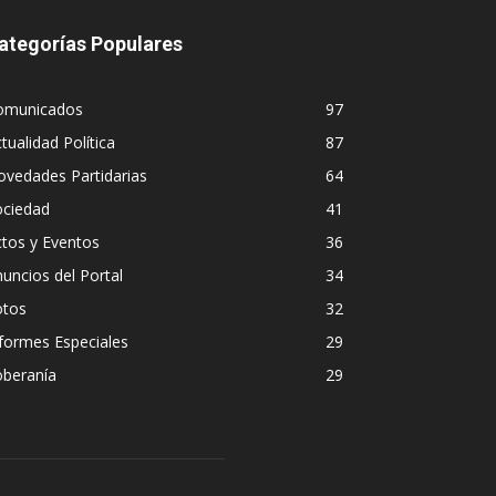
ategorías Populares
omunicados
97
tualidad Política
87
vedades Partidarias
64
ociedad
41
tos y Eventos
36
uncios del Portal
34
otos
32
formes Especiales
29
oberanía
29