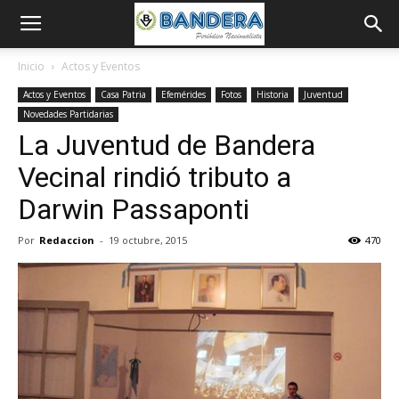
Inicio
Actos y Eventos
Actos y Eventos
Casa Patria
Efemérides
Fotos
Historia
Juventud
Novedades Partidarias
La Juventud de Bandera
Vecinal rindió tributo a
Darwin Passaponti
Por
Redaccion
-
19 octubre, 2015
470