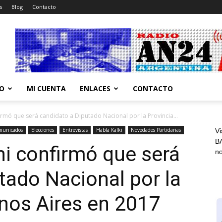
s
Blog
Contacto
CO
MI CUENTA
ENLACES
CONTACTO
irmó que será candidato a Diputado Nacional por la Provincia...
municados
Elecciones
Entrevistas
Habla Kalki
Novedades Partidarias
Vi
BA
ni confirmó que será
n
tado Nacional por la
nos Aires en 2017