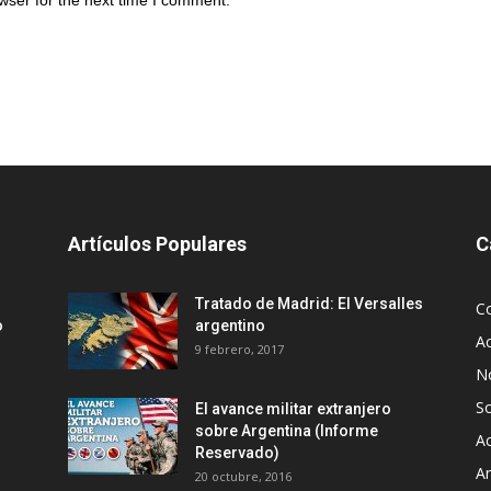
Artículos Populares
C
Tratado de Madrid: El Versalles
C
o
argentino
Ac
9 febrero, 2017
No
S
El avance militar extranjero
sobre Argentina (Informe
Ac
Reservado)
An
20 octubre, 2016