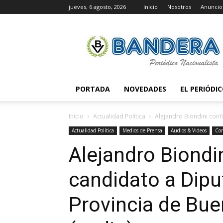
jueves, 6 agosto, 2026
Inicio
Nosotros
Anuncio
Periódico
Bandera
PORTADA
NOVEDADES
EL PERIÓDI
Inicio
Actualidad Política
Alejandro Biondini conf
Actualidad Política
Medios de Prensa
Audios & Videos
Co
Alejandro Biondi
candidato a Dipu
Provincia de Bue