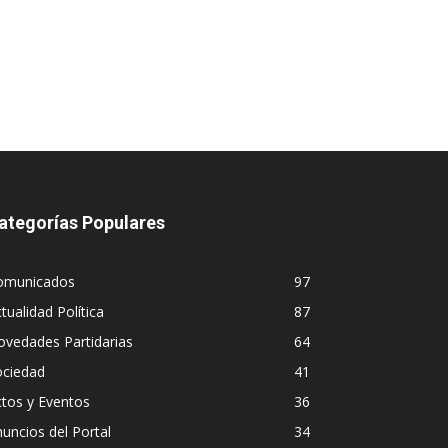
ategorías Populares
omunicados
97
tualidad Política
87
vedades Partidarias
64
ociedad
41
tos y Eventos
36
uncios del Portal
34