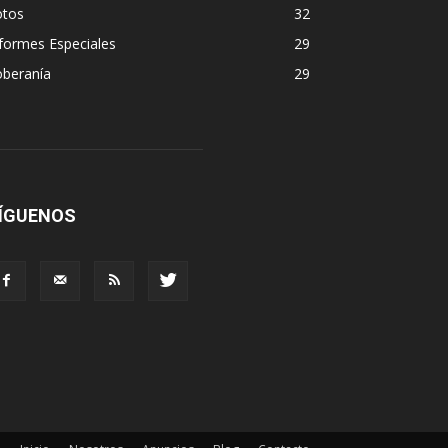
otos
32
formes Especiales
29
oberanía
29
ÍGUENOS