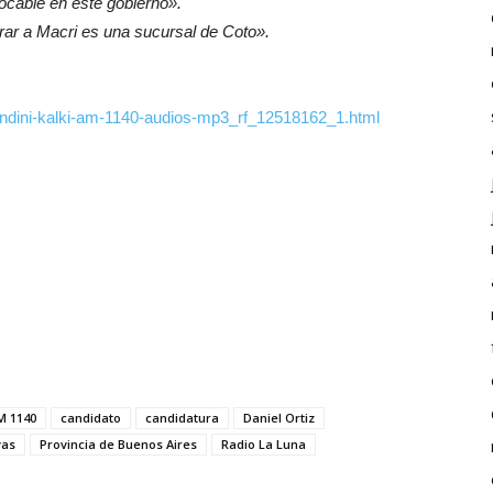
ocable en este gobierno».
rar a Macri es una sucursal de Coto».
biondini-kalki-am-1140-audios-mp3_rf_12518162_1.html
M 1140
candidato
candidatura
Daniel Ortiz
vas
Provincia de Buenos Aires
Radio La Luna