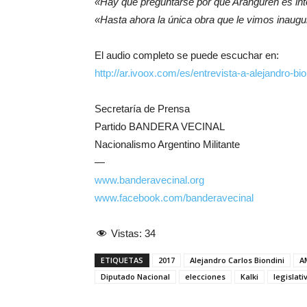
«Hay que preguntarse por qué Aranguren es int
«Hasta ahora la única obra que le vimos inaugu
El audio completo se puede escuchar en:
http://ar.ivoox.com/es/entrevista-a-alejandro-
Secretaría de Prensa
Partido BANDERA VECINAL
Nacionalismo Argentino Militante
—
www.banderavecinal.org
www.facebook.com/banderavecinal
Vistas:
34
ETIQUETAS
2017
Alejandro Carlos Biondini
A
Diputado Nacional
elecciones
Kalki
legislati