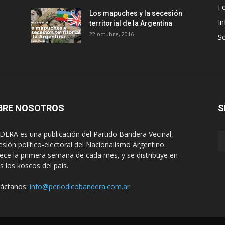
F
Los mapuches y la secesión
In
territorial de la Argentina
22 octubre, 2016
S
BRE NOSOTROS
S
ERA es una publicación del Partido Bandera Vecinal,
esión político-electoral del Nacionalismo Argentino.
ece la primera semana de cada mes, y se distribuye en
s los koscos del país.
áctanos:
info@periodicobandera.com.ar