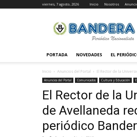
viernes, 7 agosto, 2026
Inicio
Nosotros
Anunci
Periódico
Bandera
PORTADA
NOVEDADES
EL PERIÓDI
Inicio
Anuncios del Portal
El Rector de la Univers
Anuncios del Portal
Comunicados
Cultura y Educación
E
El Rector de la 
de Avellaneda rec
periódico Bande