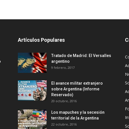
Artículos Populares
C
Tratado de Madrid: El Versalles
C
o
argentino
Ac
9 febrero, 2017
No
S
El avance militar extranjero
sobre Argentina (Informe
Ac
Reservado)
An
20 octubre, 2016
F
Los mapuches y la secesión
In
territorial de la Argentina
22 octubre, 2016
S