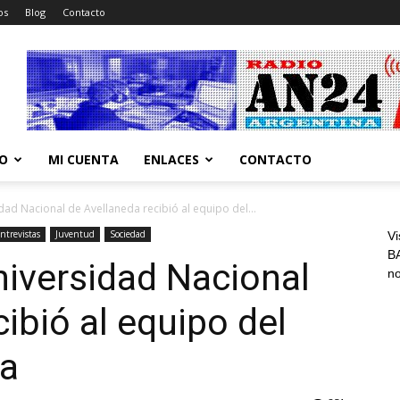
os
Blog
Contacto
CO
MI CUENTA
ENLACES
CONTACTO
idad Nacional de Avellaneda recibió al equipo del...
ntrevistas
Juventud
Sociedad
Vi
BA
Universidad Nacional
n
ibió al equipo del
ra