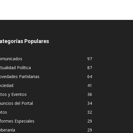
ategorías Populares
omunicados
97
tualidad Política
87
vedades Partidarias
64
ociedad
41
tos y Eventos
36
uncios del Portal
34
otos
32
formes Especiales
29
oberanía
29