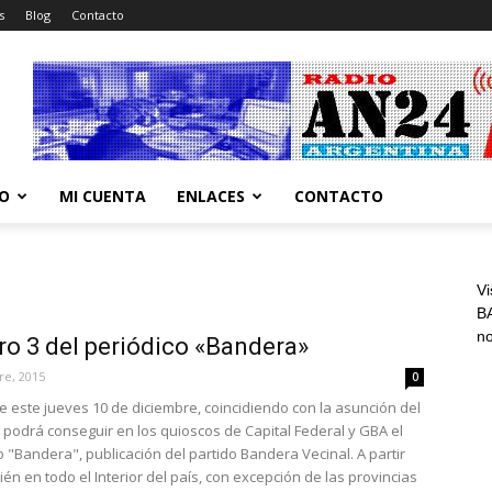
s
Blog
Contacto
CO
MI CUENTA
ENLACES
CONTACTO
Vi
BA
n
ro 3 del periódico «Bandera»
re, 2015
0
este jueves 10 de diciembre, coincidiendo con la asunción del
 podrá conseguir en los quioscos de Capital Federal y GBA el
 "Bandera", publicación del partido Bandera Vecinal. A partir
ién en todo el Interior del país, con excepción de las provincias