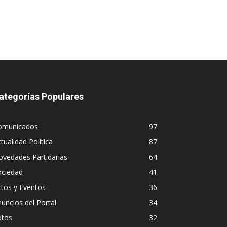
ategorías Populares
omunicados
97
tualidad Política
87
vedades Partidarias
64
ociedad
41
tos y Eventos
36
uncios del Portal
34
otos
32