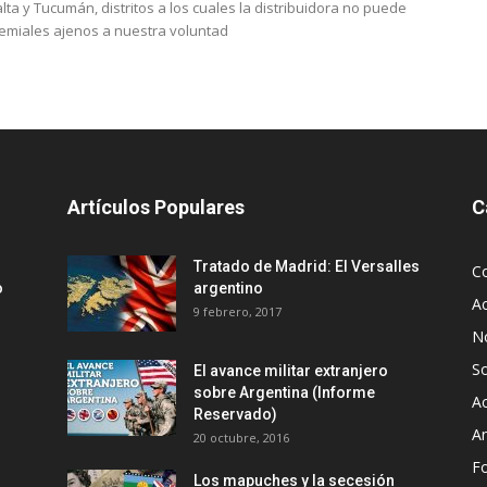
alta y Tucumán, distritos a los cuales la distribuidora no puede
gremiales ajenos a nuestra voluntad
Artículos Populares
C
Tratado de Madrid: El Versalles
C
o
argentino
Ac
9 febrero, 2017
No
S
El avance militar extranjero
sobre Argentina (Informe
Ac
Reservado)
An
20 octubre, 2016
F
Los mapuches y la secesión