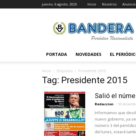
jueves, 6 agosto, 2026
Inicio
Nosotros
Anuncio
Periódico
Bandera
PORTADA
NOVEDADES
EL PERIÓDI
Inicio
Etiquetas
Presidente 2015
Tag: Presidente 2015
Salió el núme
Redaccion
-
10 diciemb
Informamos que desde 
nuevo gobierno, ya se
número 3 del periódico
del lunes, estará tamb