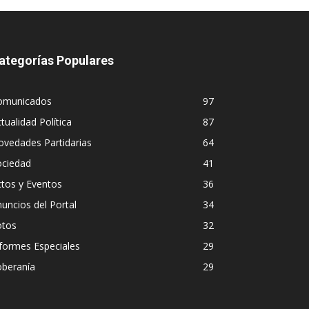
ategorías Populares
omunicados
97
tualidad Política
87
vedades Partidarias
64
ociedad
41
tos y Eventos
36
uncios del Portal
34
otos
32
formes Especiales
29
oberanía
29