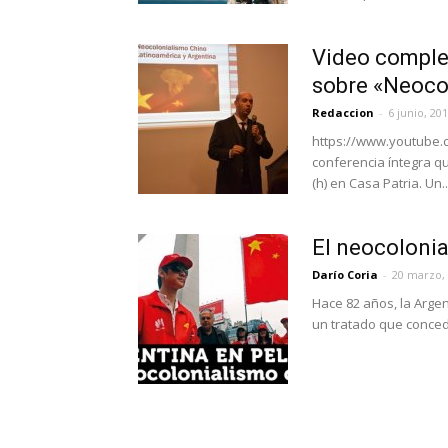
Video complet
sobre «Neocol
Redaccion
-
6 junio, 20
https://www.youtube.
conferencia íntegra qu
(h) en Casa Patria. Un..
El neocolonia
Darío Coria
-
20 marzo,
Hace 82 años, la Argen
un tratado que concedi