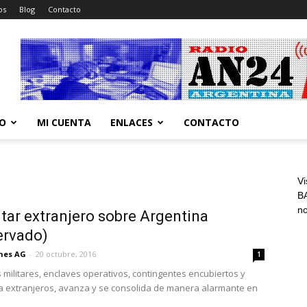
os
Blog
Contacto
CO
MI CUENTA
ENLACES
CONTACTO
Vi
BA
n
itar extranjero sobre Argentina
ervado)
ones AG
-
20 octubre, 2016
1
militares, enclaves operativos, contingentes encubiertos y
ia extranjeros, avanza y se consolida de manera alarmante en