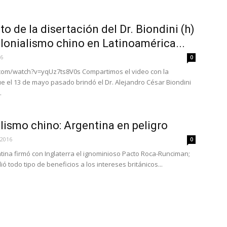
o de la disertación del Dr. Biondini (h)
onialismo chino en Latinoamérica...
16
0
com/watch?v=yqUz7ts8V0s Compartimos el video con la
e el 13 de mayo pasado brindó el Dr. Alejandro César Biondini
.
lismo chino: Argentina en peligro
 2016
0
tina firmó con Inglaterra el ignominioso Pacto Roca-Runciman;
ó todo tipo de beneficios a los intereses británicos...