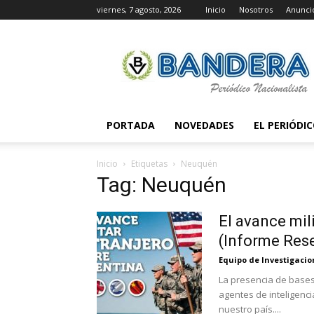
viernes, 7 agosto, 2026
Inicio
Nosotros
Anunci
Periódico
Bandera
PORTADA
NOVEDADES
EL PERIÓDI
Inicio
Etiquetas
Neuquén
Tag: Neuquén
El avance mil
(Informe Res
Equipo de Investigaci
La presencia de bases 
agentes de inteligenc
nuestro país....