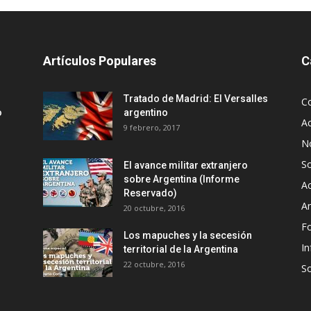
Artículos Populares
C
Tratado de Madrid: El Versalles
C
o
argentino
Ac
9 febrero, 2017
No
S
El avance militar extranjero
sobre Argentina (Informe
Ac
Reservado)
An
20 octubre, 2016
F
Los mapuches y la secesión
In
territorial de la Argentina
22 octubre, 2016
S