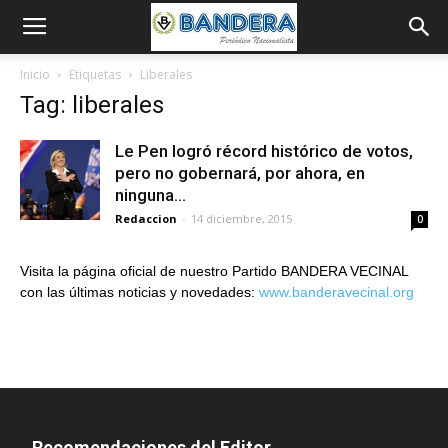
Inicio
Etiquetas
Liberales
Tag: liberales
Le Pen logró récord histórico de votos,
pero no gobernará, por ahora, en
ninguna...
Redaccion
-
14 diciembre, 2015
0
Visita la página oficial de nuestro Partido BANDERA VECINAL
con las últimas noticias y novedades:
www.banderavecinal.org
Recomendaciones del Editor