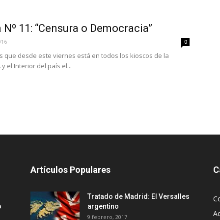
 Nº 11: “Censura o Democracia”
016
0
s que desde este viernes está en todos los kioscos de la
 el Interior del país el...
Artículos Populares
C
Tratado de Madrid: El Versalles
C
o
argentino
Ac
9 febrero, 2017