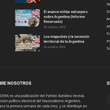
No
S
El avance militar extranjero
sobre Argentina (Informe
Ac
Reservado)
An
20 octubre, 2016
F
Los mapuches y la secesión
In
territorial de la Argentina
22 octubre, 2016
S
BRE NOSOTROS
S
ERA es una publicación del Partido Bandera Vecinal,
esión político-electoral del Nacionalismo Argentino.
ece la primera semana de cada mes, y se distribuye en