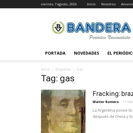
viernes, 7 agosto, 2026
Inicio
Nosotros
Anunci
Periódico
Bandera
PORTADA
NOVEDADES
EL PERIÓDI
Inicio
Etiquetas
Gas
Tag: gas
Fracking: bra
Walter Romero
-
11 feb
La Argentina posee la
después de China y lo