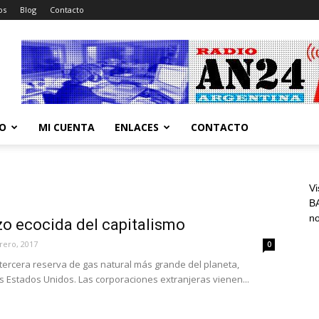
os
Blog
Contacto
CO
MI CUENTA
ENLACES
CONTACTO
Vi
BA
n
zo ecocida del capitalismo
rero, 2017
0
 tercera reserva de gas natural más grande del planeta,
s Estados Unidos. Las corporaciones extranjeras vienen...