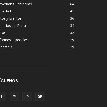
vedades Partidarias
64
ociedad
41
tos y Eventos
36
uncios del Portal
34
otos
32
formes Especiales
29
oberanía
29
ÍGUENOS