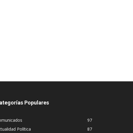
ategorías Populares
omunicados
97
tualidad Política
87