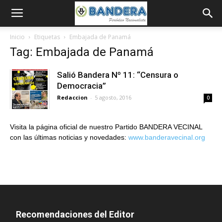
Inicio
Etiquetas
Embajada de Panamá
Tag: Embajada de Panamá
Salió Bandera Nº 11: “Censura o
Democracia”
Redaccion
-
5 agosto, 2016
0
Visita la página oficial de nuestro Partido BANDERA VECINAL
con las últimas noticias y novedades:
www.banderavecinal.org
Recomendaciones del Editor