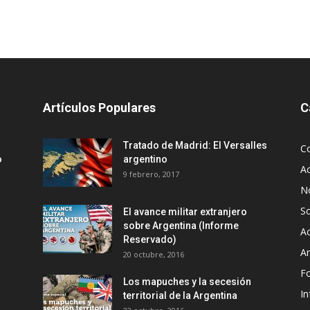
Artículos Populares
C
Tratado de Madrid: El Versalles
C
o
argentino
Ac
9 febrero, 2017
No
S
El avance militar extranjero
sobre Argentina (Informe
Ac
Reservado)
An
20 octubre, 2016
F
Los mapuches y la secesión
In
territorial de la Argentina