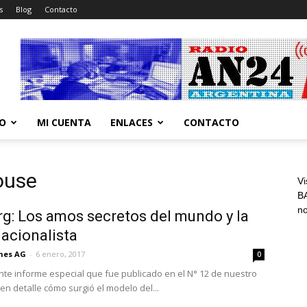
s
Blog
Contacto
CO
MI CUENTA
ENLACES
CONTACTO
ouse
Vi
BA
n
rg: Los amos secretos del mundo y la
acionalista
ones AG
-
6 enero, 2017
0
nte informe especial que fue publicado en el N° 12 de nuestro
 en detalle cómo surgió el modelo del...