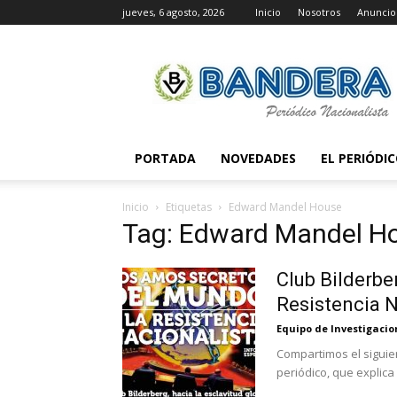
jueves, 6 agosto, 2026
Inicio
Nosotros
Anuncio
Periódico
Bandera
PORTADA
NOVEDADES
EL PERIÓDI
Inicio
Etiquetas
Edward Mandel House
Tag: Edward Mandel H
Club Bilderbe
Resistencia N
Equipo de Investigaci
Compartimos el siguie
periódico, que explica