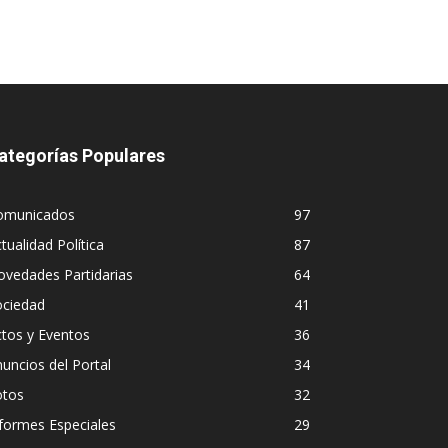
ategorías Populares
omunicados
97
tualidad Política
87
vedades Partidarias
64
ociedad
41
tos y Eventos
36
uncios del Portal
34
otos
32
formes Especiales
29