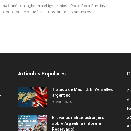
tina firmó con Inglaterra el ignominioso Pacto Roca-Runciman;
ó todo tipo de beneficios a los intereses británicos...
Artículos Populares
C
Tratado de Madrid: El Versalles
C
o
argentino
Ac
9 febrero, 2017
No
S
El avance militar extranjero
sobre Argentina (Informe
Ac
Reservado)