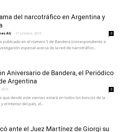
rama del narcotráfico en Argentina y
a
ones AG
-
17 octubre, 2016
0
lo publicado en el número 5 de Bandera (correspondiente a
vestigación especial acerca de la red de narcotráfico...
ión Aniversario de Bandera, el Periódico
 de Argentina
, 2016
0
s que desde este viernes estará en todos los kioscos de la
 el Interior del país, el...
ficó ante el Juez Martínez de Giorgi su