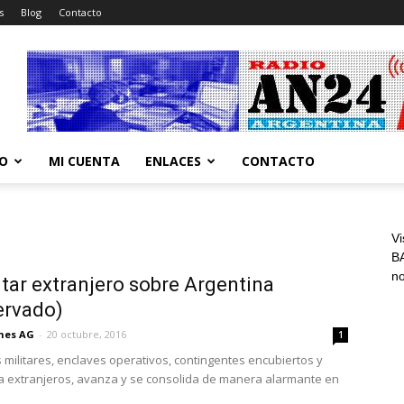
s
Blog
Contacto
CO
MI CUENTA
ENLACES
CONTACTO
Vi
BA
n
itar extranjero sobre Argentina
ervado)
ones AG
-
20 octubre, 2016
1
militares, enclaves operativos, contingentes encubiertos y
ia extranjeros, avanza y se consolida de manera alarmante en