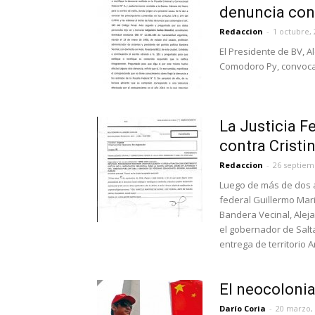
denuncia cont
Redaccion
-
1 octubre,
El Presidente de BV, A
Comodoro Py, convocad
La Justicia F
contra Cristi
Redaccion
-
26 septiem
Luego de más de dos añ
federal Guillermo Mari
Bandera Vecinal, Aleja
el gobernador de Salta
entrega de territorio A
El neocolonia
Darío Coria
-
20 marzo,