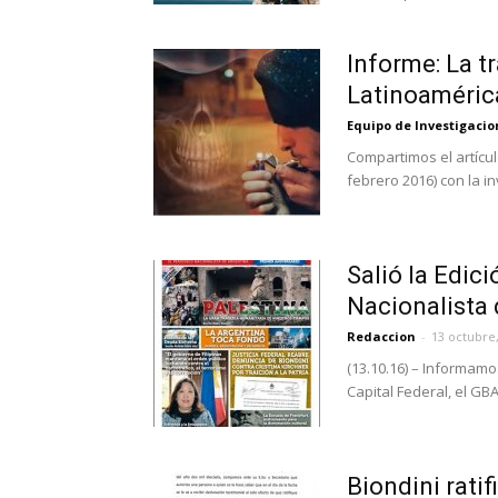
Informe: La t
Latinoaméric
Equipo de Investigaci
Compartimos el artícu
febrero 2016) con la in
Salió la Edic
Nacionalista
Redaccion
-
13 octubre
(13.10.16) – Informamo
Capital Federal, el GBA y
Biondini rati