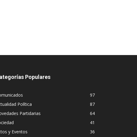
ategorías Populares
omunicados
97
tualidad Política
87
vedades Partidarias
64
ociedad
41
tos y Eventos
36