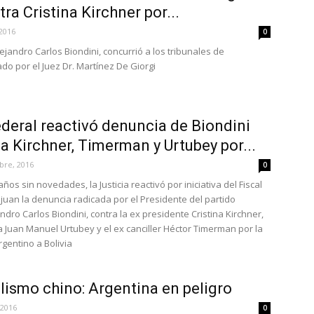
ra Cristina Kirchner por...
 2016
0
lejandro Carlos Biondini, concurrió a los tribunales de
o por el Juez Dr. Martínez De Giorgi
ederal reactivó denuncia de Biondini
na Kirchner, Timerman y Urtubey por...
bre, 2016
0
os sin novedades, la Justicia reactivó por iniciativa del Fiscal
juan la denuncia radicada por el Presidente del partido
ndro Carlos Biondini, contra la ex presidente Cristina Kirchner,
 Juan Manuel Urtubey y el ex canciller Héctor Timerman por la
rgentino a Bolivia
lismo chino: Argentina en peligro
 2016
0