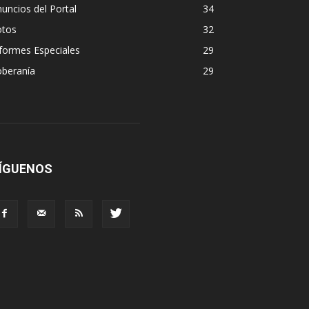
uncios del Portal
34
otos
32
formes Especiales
29
oberanía
29
ÍGUENOS