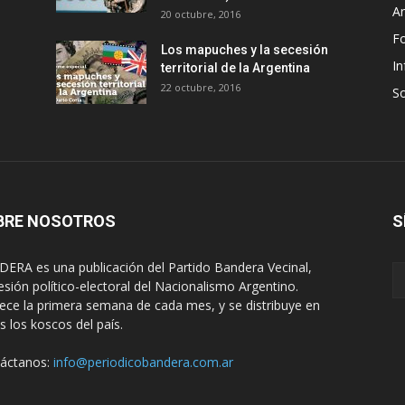
An
20 octubre, 2016
F
Los mapuches y la secesión
In
territorial de la Argentina
22 octubre, 2016
S
BRE NOSOTROS
S
ERA es una publicación del Partido Bandera Vecinal,
esión político-electoral del Nacionalismo Argentino.
ece la primera semana de cada mes, y se distribuye en
s los koscos del país.
áctanos:
info@periodicobandera.com.ar