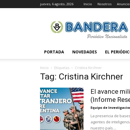
jueves, 6 agosto, 2026
Inicio
Nosotros
Anuncio
Periódico
Bandera
PORTADA
NOVEDADES
EL PERIÓDI
Inicio
Etiquetas
Cristina Kirchner
Tag: Cristina Kirchner
El avance mil
(Informe Res
Equipo de Investigaci
La presencia de bases 
agentes de inteligenc
nuestro país....