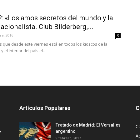
: «Los amos secretos del mundo y la
cionalista. Club Bilderberg,...
re, 2016
0
s que desde este viernes está en todos los kioscos de la
 el Interior del país el...
Artículos Populares
C
Tratado de Madrid: El Versalles
C
o
argentino
Ac
9 febrero, 2017