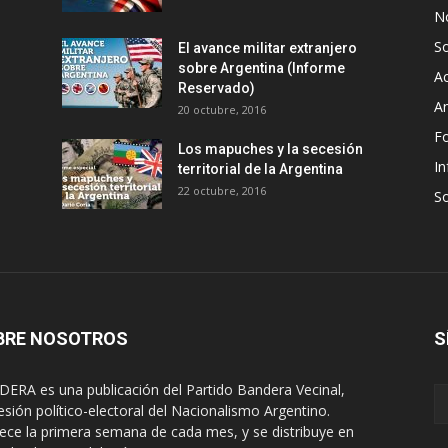
No
S
El avance militar extranjero
sobre Argentina (Informe
Ac
Reservado)
An
20 octubre, 2016
F
Los mapuches y la secesión
In
territorial de la Argentina
22 octubre, 2016
S
BRE NOSOTROS
S
ERA es una publicación del Partido Bandera Vecinal,
esión político-electoral del Nacionalismo Argentino.
ece la primera semana de cada mes, y se distribuye en