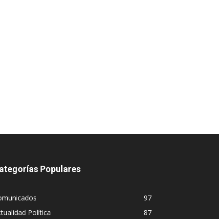
ategorías Populares
omunicados
97
tualidad Política
87