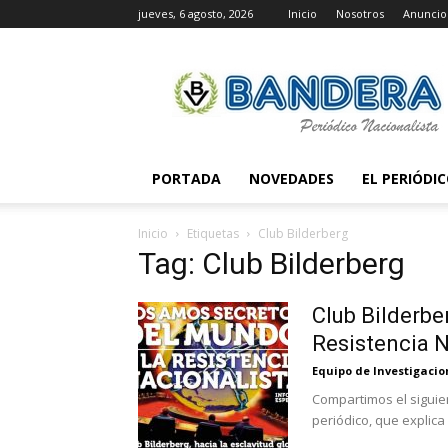
jueves, 6 agosto, 2026
Inicio
Nosotros
Anuncio
Periódico
Bandera
PORTADA
NOVEDADES
EL PERIÓDI
Inicio
Etiquetas
Club Bilderberg
Tag: Club Bilderberg
Club Bilderbe
Resistencia N
Equipo de Investigaci
Compartimos el siguie
periódico, que explica