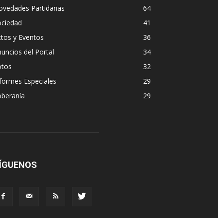
vedades Partidarias
64
ociedad
41
tos y Eventos
36
uncios del Portal
34
otos
32
formes Especiales
29
oberanía
29
ÍGUENOS