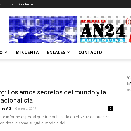
s
Blog
Contacto
CO
MI CUENTA
ENLACES
CONTACTO
Vi
BA
n
rg: Los amos secretos del mundo y la
acionalista
ones AG
-
6 enero, 2017
0
nte informe especial que fue publicado en el N° 12 de nuestro
 en detalle cómo surgió el modelo del...