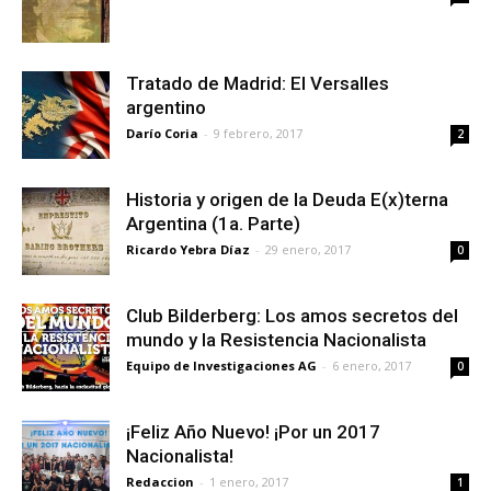
Tratado de Madrid: El Versalles
argentino
Darío Coria
-
9 febrero, 2017
2
Historia y origen de la Deuda E(x)terna
Argentina (1a. Parte)
Ricardo Yebra Díaz
-
29 enero, 2017
0
Club Bilderberg: Los amos secretos del
mundo y la Resistencia Nacionalista
Equipo de Investigaciones AG
-
6 enero, 2017
0
¡Feliz Año Nuevo! ¡Por un 2017
Nacionalista!
Redaccion
-
1 enero, 2017
1