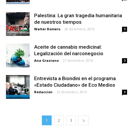
Palestina: La gran tragedia humanitaria
de nuestros tiempos
Walter Romero
-
28 diciembre, 2016
0
Aceite de cannabis medicinal:
Legalización del narconegocio
Ana Graziano
-
27 diciembre, 2016
0
Entrevista a Biondini en el programa
«Estado Ciudadano» de Eco Medios
Redaccion
-
23 diciembre, 2016
0
1
2
3