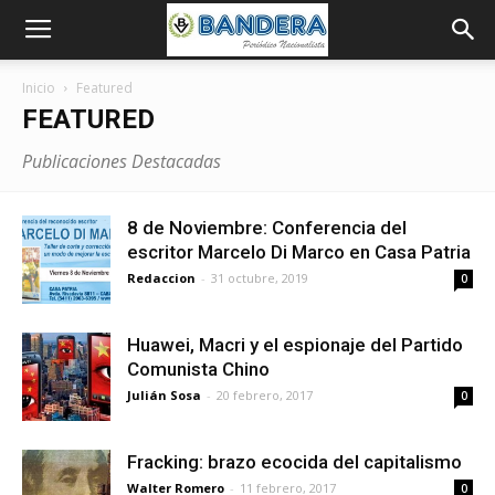
Inicio
Featured
FEATURED
Publicaciones Destacadas
8 de Noviembre: Conferencia del
escritor Marcelo Di Marco en Casa Patria
Redaccion
-
31 octubre, 2019
0
Huawei, Macri y el espionaje del Partido
Comunista Chino
Julián Sosa
-
20 febrero, 2017
0
Fracking: brazo ecocida del capitalismo
Walter Romero
-
11 febrero, 2017
0