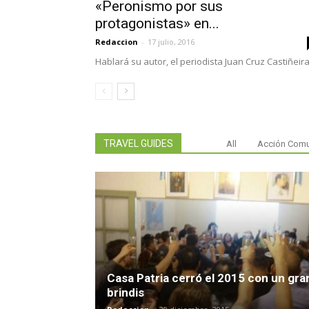
«Peronismo por sus
protagonistas» en...
Redaccion
-
17 julio, 2016
Hablará su autor, el periodista Juan Cruz Castiñeira
TRAVEL GUIDES
All
Acción Comu
Casa Patria cerró el 2015 con un gra
brindis