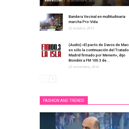
Redaccion
-
20 diciembre, 2015
Bandera Vecinal en multitudinaria
marcha Pro-Vida
22 octubre, 2015
(Audio) «El pacto de Davos de Macr
es sólo la continuación del Tratado
Madrid firmado por Menem», dijo
Biondini a FM 100.3 de...
23 noviembre, 2016
FASHION AND TRENDS