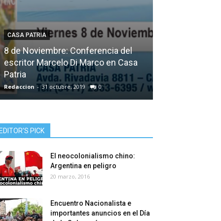
CASA PATRIA
ACTUALIDAD POLÍ
8 de Noviembre: Conferencia del
Mensaje de ag
escritor Marcelo Di Marco en Casa
Biondini a los 
Patria
Patriota
Redaccion
-
31 octubre, 2019
0
Redaccion
-
11 agos
EDITOR'S PICK
El neocolonialismo chino:
Argentina en peligro
20 marzo, 2016
Encuentro Nacionalista e
importantes anuncios en el Día