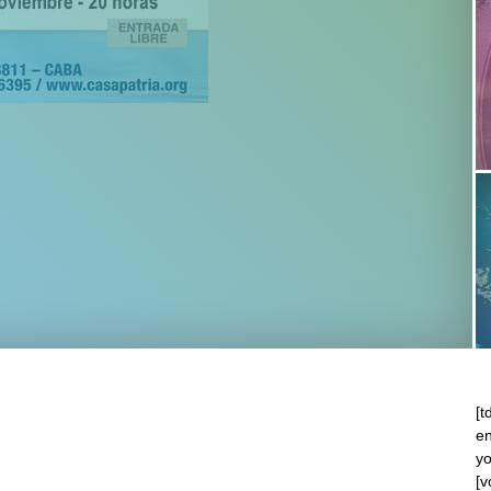
[t
en
y
[v