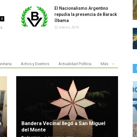
El Nacionalismo Argentino
repudia la presencia de Barack
0
Obama
s.
22 marzo, 2016
nitaria
Actos y Eventos
Actualidad Política
Más
n
Bandera Vecinal llegó a San Miguel
del Monte