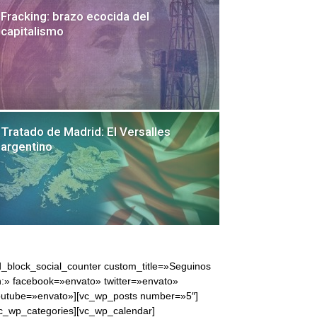
Fracking: brazo ecocida del
capitalismo
Tratado de Madrid: El Versalles
argentino
Ricardo Yebra Díaz
d_block_social_counter custom_title=»Seguinos
:» facebook=»envato» twitter=»envato»
outube=»envato»][vc_wp_posts number=»5″]
c_wp_categories][vc_wp_calendar]