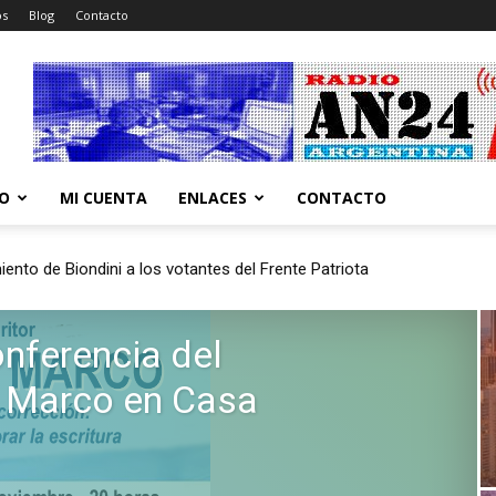
os
Blog
Contacto
CO
MI CUENTA
ENLACES
CONTACTO
nto de Biondini a los votantes del Frente Patriota
 espionaje del Partido Comunista Chino
nferencia del
i Marco en Casa