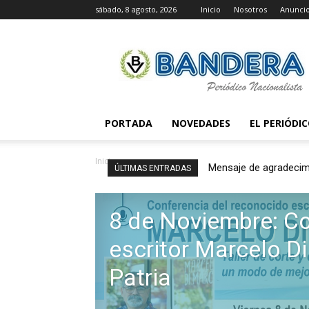
sábado, 8 agosto, 2026
Inicio
Nosotros
Anunci
Periódico
Bandera
PORTADA
NOVEDADES
EL PERIÓDI
Inicio
Mensaje de agradecimie
Huawei, Macri y el
ÚLTIMAS ENTRADAS
8 de Noviembre: Co
escritor Marcelo D
Patria