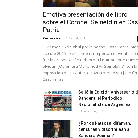
Emotiva presentación de libro
sobre el Coronel Seineldín en Ca
Patria
Redaccion
-
17 abril, 2016
El viernes 15 de abril por la noche, Casa Patria inici
su ciclo 2016 celebrando un importante evento, co
fue la presentación del libro "El Patriota que quier
olvidar. ¿Quién era Mohamed Alí Seineldín?" con la
exposición de su autor, el joven periodista Juan Cr
Castiñeiras.
Salió la Edición Aniversario 
Bandera, el Periódico
Nacionalista de Argentina
13 octubre, 2016
¿Por qué atacan, difaman,
censuran y discriminan a
Bandera Vecinal?