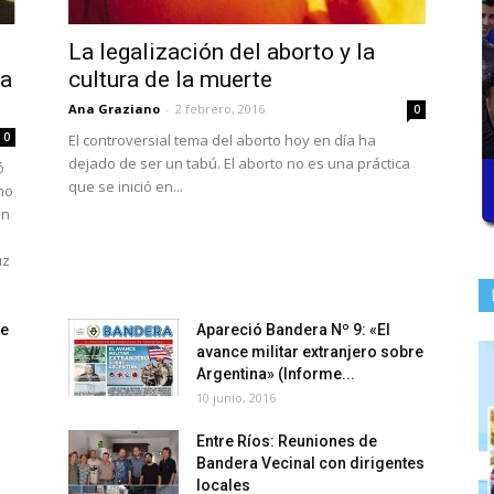
La legalización del aborto y la
sa
cultura de la muerte
Ana Graziano
-
2 febrero, 2016
0
0
El controversial tema del aborto hoy en día ha
dejado de ser un tabú. El aborto no es una práctica
ó
que se inició en...
mo
en
uz
de
Apareció Bandera Nº 9: «El
avance militar extranjero sobre
Argentina» (Informe...
10 junio, 2016
Entre Ríos: Reuniones de
Bandera Vecinal con dirigentes
locales