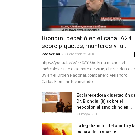
Biondini debatió en el canal A24
sobre piquetes, manteros y la...
Redaccion
-
23 diciembre, 2016
https://youtu.be/eAzEXAY9t6o En la noche del
miércoles 21 de diciembre de 2016, el Presidente d
BV en el Orden Nacional, compañero Alejandro
Carlos Biondini, fue invitado...
Esclarecedora disertación d
Dr. Biondini (h) sobre el
neocolonialismo chino en...
21 mayo, 2016
La legalización del aborto y l
cultura de la muerte