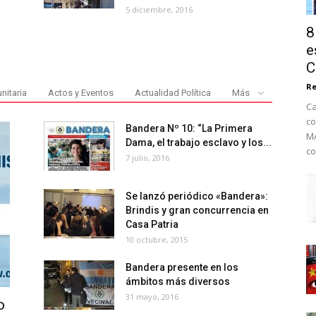
5 diciembre, 2016
8
e
C
Re
nitaria
Actos y Eventos
Actualidad Política
Más
Ca
co
Bandera Nº 10: “La Primera
MA
Dama, el trabajo esclavo y los...
co
7 julio, 2016
Se lanzó periódico «Bandera»:
Brindis y gran concurrencia en
Casa Patria
10 octubre, 2015
Bandera presente en los
ámbitos más diversos
31 mayo, 2016
o