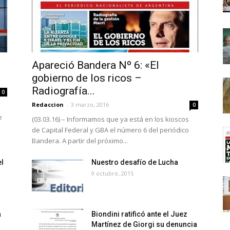
Apareció Bandera Nº 6: «El
gobierno de los ricos –
Radiografía...
0
Redaccion
-
3 marzo, 2016
0
e
(03.03.16) – Informamos que ya está en los kioscos
de Capital Federal y GBA el número 6 del periódico
Bandera. A partir del próximo...
el
Nuestro desafío de Lucha
9 octubre, 2015
a
Biondini ratificó ante el Juez
Martínez de Giorgi su denuncia