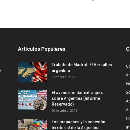
Artículos Populares
C
Tratado de Madrid: El Versalles
C
o
argentino
Ac
9 febrero, 2017
No
S
El avance militar extranjero
sobre Argentina (Informe
Ac
Reservado)
An
20 octubre, 2016
F
Los mapuches y la secesión
In
territorial de la Argentina