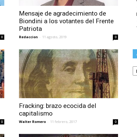
Mensaje de agradecimiento de
Biondini a los votantes del Frente
Patriota
Redaccion
-
11 agosto, 2019
0
0
Ar
Fracking: brazo ecocida del
capitalismo
Walter Romero
-
11 febrero, 2017
0
0