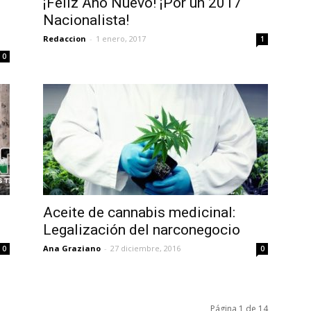
¡Feliz Año Nuevo! ¡Por un 2017
Nacionalista!
Redaccion
-
1 enero, 2017
1
0
Aceite de cannabis medicinal:
Legalización del narconegocio
Ana Graziano
-
27 diciembre, 2016
0
0
Página 1 de 14