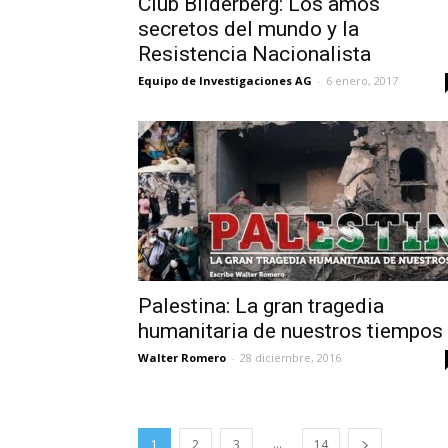
Club Bilderberg: Los amos
secretos del mundo y la
Resistencia Nacionalista
Equipo de Investigaciones AG
-
6 enero, 2017
Palestina: La gran tragedia
humanitaria de nuestros tiempos
Walter Romero
-
28 diciembre, 2016
...
1
2
3
14