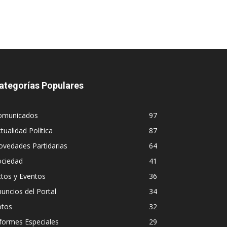
ategorías Populares
omunicados
97
tualidad Política
87
vedades Partidarias
64
ociedad
41
tos y Eventos
36
uncios del Portal
34
otos
32
formes Especiales
29